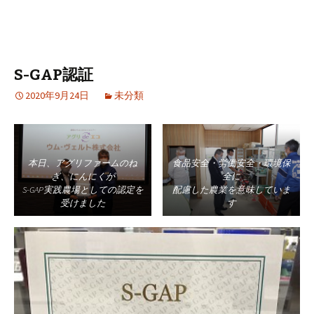
S-GAP認証
2020年9月24日
未分類
本日、アグリファームのね
食品安全・労働安全・環境保
ぎ、にんにくが
全に
S-GAP実践農場としての認定を
配慮した農業を意味していま
受けました
す