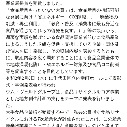
産業局長賞を受賞しました。
「食品産業もったいない大賞」は、食品産業の持続可能
な発展に向け「省エネルギー・CO2削減」、「廃棄物の
削減・再生利用」、「教育・普及（消費者に最も身近な
食品を通じてこれらの啓発を促す。）」等の観点から、
顕著な実績を挙げている食品関連事業者並びに食品産業
によるこうした取組を促進・支援している企業・団体及
び個人を広く発掘し、その取組内容を表彰するととも
に、取組内容を広く周知することにより食品産業全体で
の地球温暖化防止・省エネルギー対策及び食品ロス削減
等を促進することを目的としています。
令和2年2月6日（木）に千代田区立内幸町ホールにて表彰
式・事例発表会が行われ
ウム・ヴェルトグループは、食品リサイクルをコア事業
とした地方創生計画の実行をテーマに発表を行いまし
た。
大手食品企業様が受賞する中で、私共の目指す食品リサ
イクルにおける7次産業化が評価されたことは、この産業
廃棄物業界にとっても大きな意味を持つものだと考えて