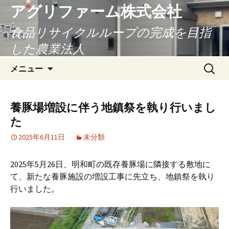
アグリファーム株式会社
食品リサイクルループの完成を目指
した農業法人
コ
検
メニュー
ン
索:
テ
ン
養豚場増設に伴う地鎮祭を執り行いまし
ツ
た
へ
ス
2025年6月11日
未分類
キ
ッ
2025年5月26日、明和町の既存養豚場に隣接する敷地に
プ
て、新たな養豚施設の増設工事に先立ち、地鎮祭を執り
行いました。